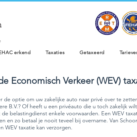
e
 FEHAC erkend
Taxaties
Getaxeerd
Tarieve
e Economisch Verkeer (WEV) tax
r de optie om uw zakelijke auto naar privé over te zette
e B.V.? Of heeft u een privéauto die u toch zakelijk wil
 de belastingdienst enkele voorwaarden. Een WEV taxat
en en zo betaal je nooit teveel bij overname. Van Schoo
en WEV taxatie kan verzorgen.