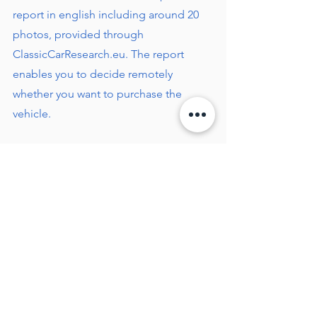
report in english including around 20
photos, provided through
ClassicCarResearch.eu. The report
enables you to decide remotely
whether you want to purchase the
vehicle.
Additionally, it's possible to request a
high-quality photo series and/or a
video for even more insight at extra
cost.
The cost of an inspection report starts
at € 250,- including VAT.
Contact
me for further details.