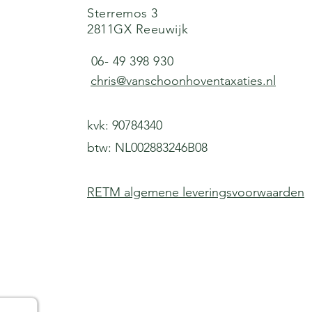
Sterremos 3
2811GX Reeuwijk
06- 49 398 930​​
chris@vanschoonhoventaxaties.nl
​​​​​​kvk: 90784340
btw: NL002883246B08
RETM algemene leveringsvoorwaarden