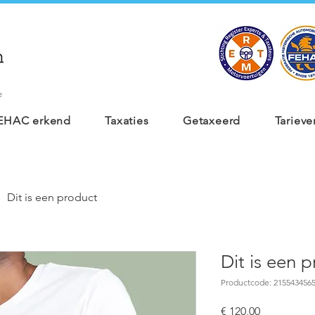
e
 FEHAC erkend
Taxaties
Getaxeerd
Tarieve
Dit is een product
Dit is een 
Productcode: 215543456
Prijs
€ 120,00