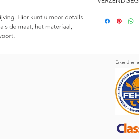
VERZENDGEG
doen als ze niet tev
aankoop. Heldere reg
Dit is ruimte voor uw
jving. Hier kunt u meer details 
vertrouwen en met ee
informatie kwijt ove
als de maat, het materiaal, 
kosten. Heldere rege
vertrouwen en met ee
voort.
Erkend en a