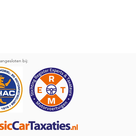
n gerust hart bij u kunnen kopen.
angesloten bij: