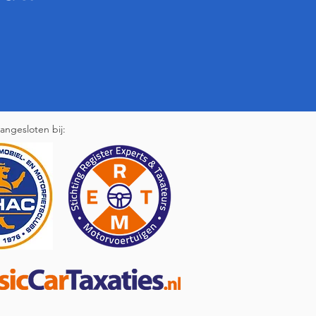
rland.

tsApp. Neem dus direct 
angesloten bij: