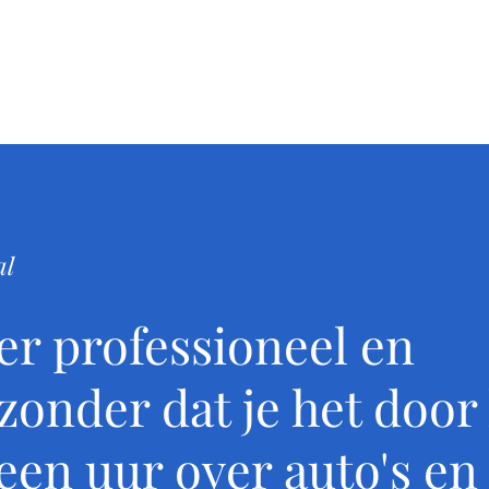
Inmiddels heb ik 25 jaar ervaring in de autobranch
aan de IVA-opleiding waar ik met trots op terugkijk
nu als zelfstandig taxateur om voertuigen niet all
begrijp ik waarom een auto voor ú bijzonder is – of
youngtimer of camper is.

Als erkend taxateur (FEHAC & RETM) lever ik gemo
geaccepteerd worden door álle verzekeraars. Ik tax
al
•Oldtimers en youngtimers

•Campers en bijzondere voertuigen

eer professioneel en
•BPM-taxaties bij import

•Waardebepalingen WEV – Waarde Economisch Ve
zonder dat je het door
Of het nu gaat om verzekering, import, nalatenscha
 een uur over auto's en
u snel en professioneel, met persoonlijke aandacht
uw voertuig.
