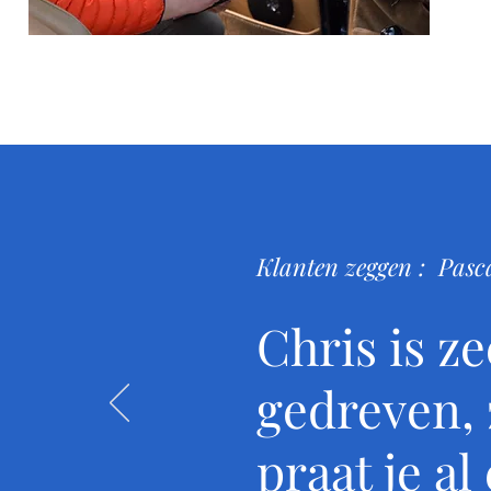
Klanten zeggen : Pasc
Chris is z
gedreven, 
praat je al