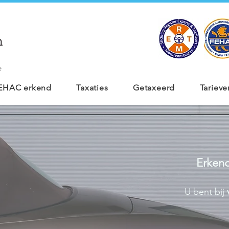
e
 FEHAC erkend
Taxaties
Getaxeerd
Tarieve
Erkend
U bent bij