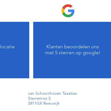
 locatie
Klanten beoordelen ons
met 5 sterren op google!
van Schoonhoven Taxaties
Sterremos 3
2811GX Reeuwijk