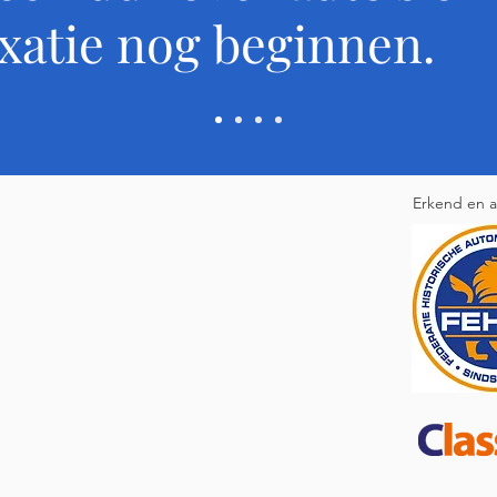
xatie nog beginnen.
📍Ik werk vanuit Reeuwijk, centraal gelegen in Nede
📲 U kunt mij bereiken via telefoon, e-mail of Wha
contact met mij op.
Erkend en a