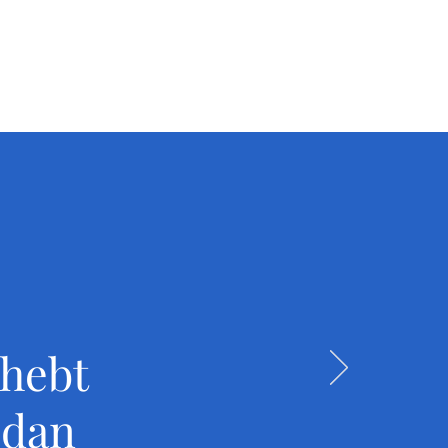
e, met een achtergrond 
. Deze kennis helpt mij 
een te beoordelen, maar 
 het nu een oldtimer, 
tiveerde rapporten die 
eer:

rkeer

 hebt
p of waardering: ik help 
 dan
 voor het verhaal achter 