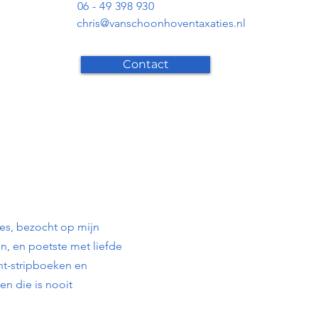
06 - 49 398 930​​
c
hris@vanschoonhoventaxaties.nl
​​
Contact
nes, bezocht op mijn 
, en poetste met liefde 
nt-stripboeken en 
n die is nooit 